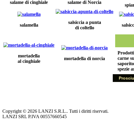
salame di cinghiale
salame di Norcia
spia
salsiccia a punta
salamella
salsic
di coltello
Prodotti
mortadella
carne su
mortadella di norcia
al cinghiale
saporito
spezie a
Prosciu
Copyright © 2026 LANZI S.R.L.. Tutti i diritti riservati.
LANZI SRL P.IVA 00557660545