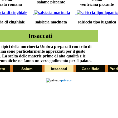
salame piccante
nata romana
ventricina piccante
cia di cinghiale
salsiccia macinata
salsiccia tipo luganica
Insaccati
 tipici della norcineria Umbra preparati con trito di
ina sono particolarmente apprezzati per il gusto
. La scelta delle materie prime di alta qualità e le
romatiche ne fanno un vero godimento per il palato.
tto
Salumi
Insaccati
Caseificio
Prodo
privacy