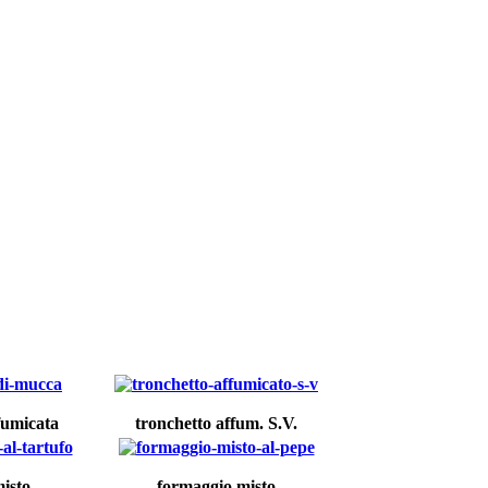
fumicata
tronchetto affum. S.V.
isto
formaggio misto