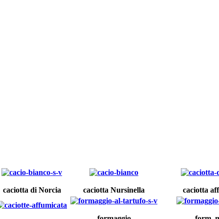
caciotta di Norcia
caciotta Nursinella
caciotta af
formaggio
form. m