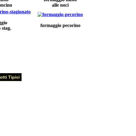
oncino
alle noci
ggio
formaggio pecorino
 stag.
tti Tipici