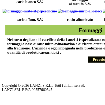
cacio bianco S.V.
al tartufo S.V.
cacio affum. S.V.
cacio affumicato
Formaggi
Nel corso degli anni il caseificio della Lanzi si è specializzato 
formaggi a base di latte misto ovino/bovino e di ricotta ottenu
alla tradizione. L’azienda è oggi impegnata nella produzione 
quantità di prodotti caseari tipici .
Prosciu
Copyright © 2026 LANZI S.R.L.. Tutti i diritti riservati.
LANZI SRL P.IVA 00557660545