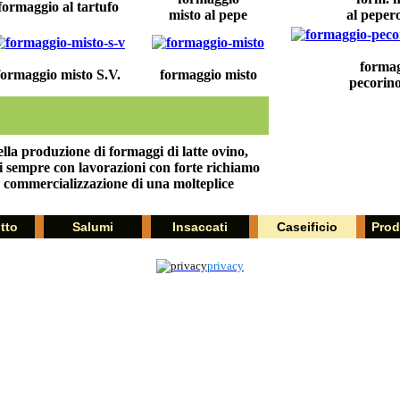
formaggio al tartufo
misto al pepe
al peper
forma
formaggio misto S.V.
formaggio misto
pecorino
nella produzione di formaggi di latte ovino,
ti sempre con lavorazioni con forte richiamo
e commercializzazione di una molteplice
tto
Salumi
Insaccati
Caseificio
Prodo
privacy